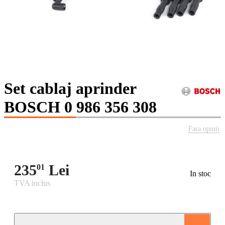
Set cablaj aprinder
BOSCH 0 986 356 308
Fara opinii
235
Lei
01
In stoc
TVA inclus