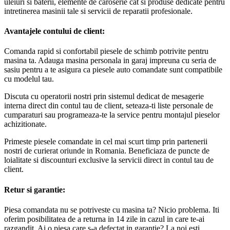
uleiuri si baterii, elemente de caroserie cat si produse dedicate pentru
intretinerea masinii tale si servicii de reparatii profesionale.
Avantajele contului de client:
Comanda rapid si confortabil piesele de schimb potrivite pentru
masina ta. Adauga masina personala in garaj impreuna cu seria de
sasiu pentru a te asigura ca piesele auto comandate sunt compatibile
cu modelul tau.
Discuta cu operatorii nostri prin sistemul dedicat de mesagerie
interna direct din contul tau de client, seteaza-ti liste personale de
cumparaturi sau programeaza-te la service pentru montajul pieselor
achizitionate.
Primeste piesele comandate in cel mai scurt timp prin partenerii
nostri de curierat oriunde in Romania. Beneficiaza de puncte de
loialitate si discounturi exclusive la servicii direct in contul tau de
client.
Retur si garantie:
Piesa comandata nu se potriveste cu masina ta? Nicio problema. Iti
oferim posibilitatea de a returna in 14 zile in cazul in care te-ai
razgandit. Ai o piesa care s-a defectat in garantie? La noi esti