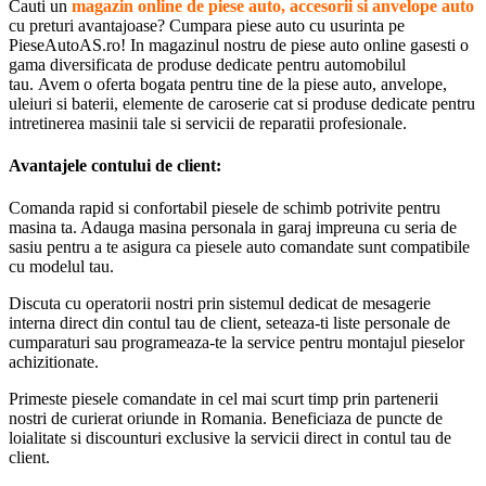
Cauti un
magazin online de piese auto, accesorii si anvelope auto
cu preturi avantajoase? Cumpara piese auto cu usurinta pe
PieseAutoAS.ro! In magazinul nostru de piese auto online gasesti o
gama diversificata de produse dedicate pentru automobilul
tau. Avem o oferta bogata pentru tine de la piese auto, anvelope,
uleiuri si baterii, elemente de caroserie cat si produse dedicate pentru
intretinerea masinii tale si servicii de reparatii profesionale.
Avantajele contului de client:
Comanda rapid si confortabil piesele de schimb potrivite pentru
masina ta. Adauga masina personala in garaj impreuna cu seria de
sasiu pentru a te asigura ca piesele auto comandate sunt compatibile
cu modelul tau.
Discuta cu operatorii nostri prin sistemul dedicat de mesagerie
interna direct din contul tau de client, seteaza-ti liste personale de
cumparaturi sau programeaza-te la service pentru montajul pieselor
achizitionate.
Primeste piesele comandate in cel mai scurt timp prin partenerii
nostri de curierat oriunde in Romania. Beneficiaza de puncte de
loialitate si discounturi exclusive la servicii direct in contul tau de
client.