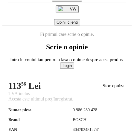
VW
Opinii clienti
Fi primul care scrie o opinie.
Scrie o opinie
Intra in contul tau pentru a lasa o opinie despre acest produs.
Login
113
Lei
56
Stoc epuizat
TVA inclus
Acesta este ultimul preț înregistrat.
Numar piesa
0 986 280 428
Brand
BOSCH
EAN
4047024812741