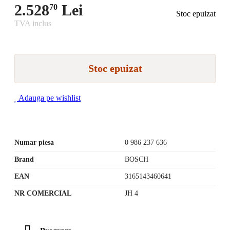
2.528
Lei
70
Stoc epuizat
TVA inclus
Stoc epuizat
Adauga pe wishlist
Numar piesa
0 986 237 636
Brand
BOSCH
EAN
3165143460641
NR COMERCIAL
JH 4