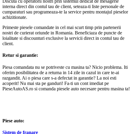
Discuta cu operatorii nostri prin sistemul dedicat de mesagerie
interna direct din contul tau de client, seteaza-ti liste personale de
cumparaturi sau programeaza-te la service pentru montajul pieselor
achizitionate.
Primeste piesele comandate in cel mai scurt timp prin partenerii
nostri de curierat oriunde in Romania. Beneficiaza de puncte de
loialitate si discounturi exclusive la servicii direct in contul tau de
client.
Retur si garantie:
Piesa comandata nu se potriveste cu masina ta? Nicio problema. Iti
oferim posibilitatea de a returna in 14 zile in cazul in care te-ai
razgandit. Ai o piesa care s-a defectat in garantie? La noi esti
acoperit! Nu mai sta pe ganduri! Fa-ti un cont imediat pe
PieseAutoAS.ro si comanda piesele auto necesare pentru masina ta!
Piese auto:
Sistem de franare