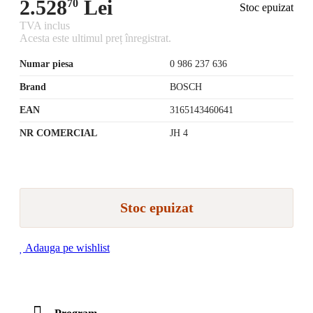
2.528
Lei
70
Stoc epuizat
TVA inclus
Acesta este ultimul preț înregistrat.
Numar piesa
0 986 237 636
Brand
BOSCH
EAN
3165143460641
NR COMERCIAL
JH 4
Stoc epuizat
Adauga pe wishlist