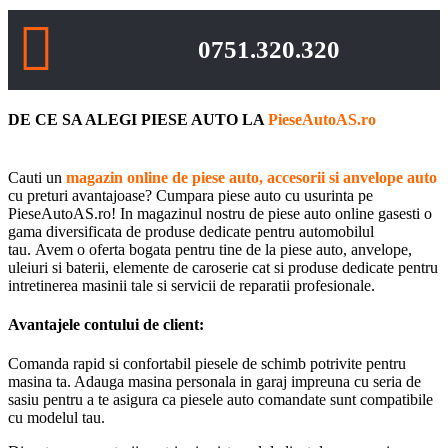
0751.320.320
DE CE SA ALEGI PIESE AUTO LA
PieseAutoAS.ro
Cauti un
magazin online de piese auto, accesorii si anvelope auto
cu preturi avantajoase? Cumpara piese auto cu usurinta pe
PieseAutoAS.ro! In magazinul nostru de piese auto online gasesti o
gama diversificata de produse dedicate pentru automobilul
tau. Avem o oferta bogata pentru tine de la piese auto, anvelope,
uleiuri si baterii, elemente de caroserie cat si produse dedicate pentru
intretinerea masinii tale si servicii de reparatii profesionale.
Avantajele contului de client:
Comanda rapid si confortabil piesele de schimb potrivite pentru
masina ta. Adauga masina personala in garaj impreuna cu seria de
sasiu pentru a te asigura ca piesele auto comandate sunt compatibile
cu modelul tau.