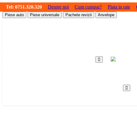
Tel:
0751.320.320
Despre noi
Cum cumpar?
Plata in rate
Piese auto
Piese universale
Pachete revizii
Anvelope