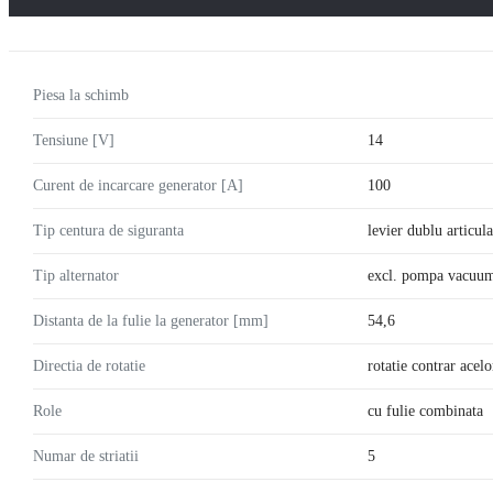
Piesa la schimb
Tensiune [V]
14
Curent de incarcare generator [A]
100
Tip centura de siguranta
levier dublu articula
Tip alternator
excl. pompa vacuu
Distanta de la fulie la generator [mm]
54,6
Directia de rotatie
rotatie contrar acel
Role
cu fulie combinata
Numar de striatii
5