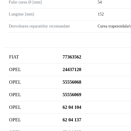
Fulie curea Ø [mm]
54
Lungime [mm]
152
Dezvoltarea reparatiilor recomandate
Curea trapezoidala/
FIAT
77363562
OPEL
24437120
OPEL
55556068
OPEL
55556069
OPEL
62 04 104
OPEL
62 04 137