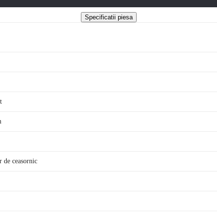
Specificatii piesa
t
m
or de ceasornic