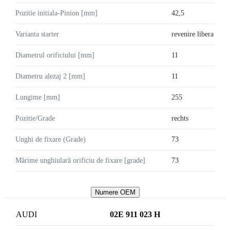
Pozitie initiala-Pinion [mm]
42,5
Varianta starter
revenire libera
Diametrul orificiului [mm]
11
Diametru alezaj 2 [mm]
11
Lungime [mm]
255
Pozitie/Grade
rechts
Unghi de fixare (Grade)
73
Mărime unghiulară orificiu de fixare [grade]
73
Numere OEM
AUDI
02E 911 023 H