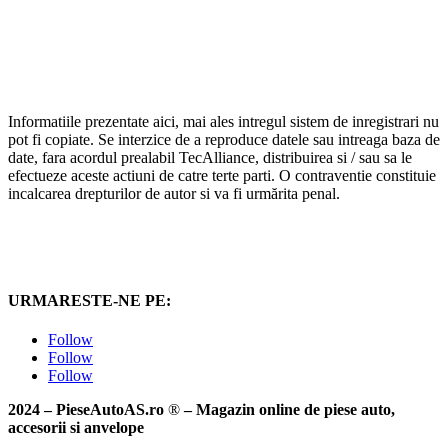
Informatiile prezentate aici, mai ales intregul sistem de inregistrari nu
pot fi copiate. Se interzice de a reproduce datele sau intreaga baza de
date, fara acordul prealabil TecAlliance, distribuirea si / sau sa le
efectueze aceste actiuni de catre terte parti. O contraventie constituie
incalcarea drepturilor de autor si va fi urmărita penal.
URMARESTE-NE PE:
Follow
Follow
Follow
2024 – PieseAutoAS.ro
®
– Magazin online de piese auto,
accesorii si anvelope