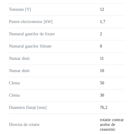
Tensiune [V]
12
Putere electromotor [kW]
1,7
Numarul gaurilor de fixare
2
Numarul gaurilor filetate
0
Numar dinti
11
Numar dinti
10
Clema
50
Clema
30
Diametru flanșă [mm]
76,2
rotatie contrar
Directia de rotatie
acelor de
ceasornic