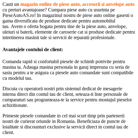
Cauti un
magazin online de piese auto, accesorii si anvelope auto
cu preturi avantajoase? Cumpara piese auto cu usurinta pe
PieseAutoAS.ro! In magazinul nostru de piese auto online gasesti o
gama diversificata de produse dedicate pentru automobilul
tau. Avem o oferta bogata pentru tine de la piese auto, anvelope,
uleiuri si baterii, elemente de caroserie cat si produse dedicate pentru
intretinerea masinii tale si servicii de reparatii profesionale.
Avantajele contului de client:
Comanda rapid si confortabil piesele de schimb potrivite pentru
masina ta. Adauga masina personala in garaj impreuna cu seria de
sasiu pentru a te asigura ca piesele auto comandate sunt compatibile
cu modelul tau.
Discuta cu operatorii nostri prin sistemul dedicat de mesagerie
interna direct din contul tau de client, seteaza-ti liste personale de
cumparaturi sau programeaza-te la service pentru montajul pieselor
achizitionate.
Primeste piesele comandate in cel mai scurt timp prin partenerii
nostri de curierat oriunde in Romania. Beneficiaza de puncte de
loialitate si discounturi exclusive la servicii direct in contul tau de
client.