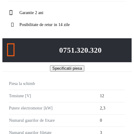
Garantie 2 ani
Posibilitate de retur in 14 zile
0751.320.320
Specificatii piesa
Piesa la schimb
Tensiune [V]
12
Putere electromotor [kW]
2,3
Numarul gaurilor de fixare
0
Numarul gaurilor filetate
3