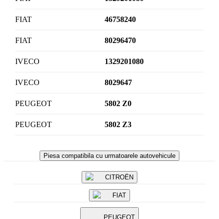
FIAT
46758240
FIAT
80296470
IVECO
1329201080
IVECO
8029647
PEUGEOT
5802 Z0
PEUGEOT
5802 Z3
Piesa compatibila cu urmatoarele autovehicule
CITROËN
FIAT
PEUGEOT