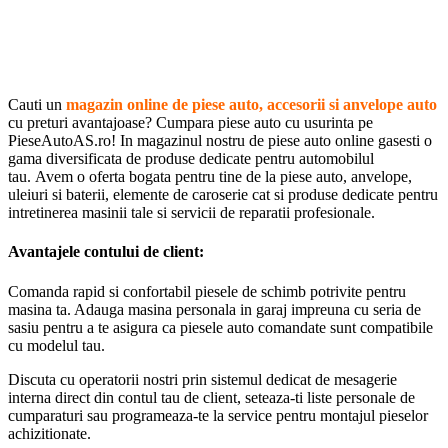
Cauti un
magazin online de piese auto, accesorii si anvelope auto
cu preturi avantajoase? Cumpara piese auto cu usurinta pe
PieseAutoAS.ro! In magazinul nostru de piese auto online gasesti o
gama diversificata de produse dedicate pentru automobilul
tau. Avem o oferta bogata pentru tine de la piese auto, anvelope,
uleiuri si baterii, elemente de caroserie cat si produse dedicate pentru
intretinerea masinii tale si servicii de reparatii profesionale.
Avantajele contului de client:
Comanda rapid si confortabil piesele de schimb potrivite pentru
masina ta. Adauga masina personala in garaj impreuna cu seria de
sasiu pentru a te asigura ca piesele auto comandate sunt compatibile
cu modelul tau.
Discuta cu operatorii nostri prin sistemul dedicat de mesagerie
interna direct din contul tau de client, seteaza-ti liste personale de
cumparaturi sau programeaza-te la service pentru montajul pieselor
achizitionate.