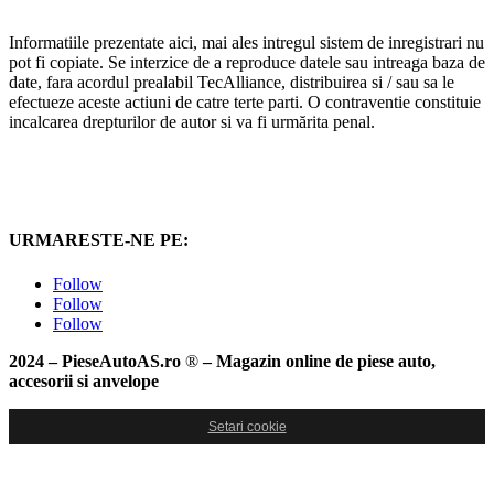
Informatiile prezentate aici, mai ales intregul sistem de inregistrari nu
pot fi copiate. Se interzice de a reproduce datele sau intreaga baza de
date, fara acordul prealabil TecAlliance, distribuirea si / sau sa le
efectueze aceste actiuni de catre terte parti. O contraventie constituie
incalcarea drepturilor de autor si va fi urmărita penal.
URMARESTE-NE PE:
Follow
Follow
Follow
2024 – PieseAutoAS.ro
®
– Magazin online de piese auto,
accesorii si anvelope
Setari cookie