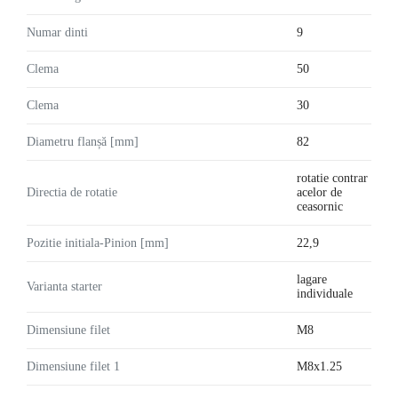
Numar dinti
9
Clema
50
Clema
30
Diametru flanșă [mm]
82
rotatie contrar
Directia de rotatie
acelor de
ceasornic
Pozitie initiala-Pinion [mm]
22,9
lagare
Varianta starter
individuale
Dimensiune filet
M8
Dimensiune filet 1
M8x1.25