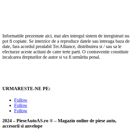
Informatiile prezentate aici, mai ales intregul sistem de inregistrari nu
pot fi copiate. Se interzice de a reproduce datele sau intreaga baza de
date, fara acordul prealabil TecAlliance, distribuirea si / sau sa le
efectueze aceste actiuni de catre terte parti. O contraventie constituie
incalcarea drepturilor de autor si va fi urmărita penal.
URMARESTE-NE PE:
Follow
Follow
Follow
2024 – PieseAutoAS.ro
®
– Magazin online de piese auto,
accesorii si anvelope