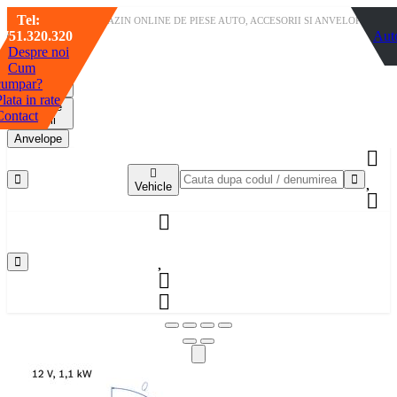
Tel:
MAGAZIN ONLINE DE PIESE AUTO, ACCESORII SI ANVELOPE
0751.320.320
Aut
Pr
Piese
Despre noi
auto
Cum
Piese
cumpar?
universale
lata in rate
Pachete
Contact
revizii
Anvelope
Vehicle