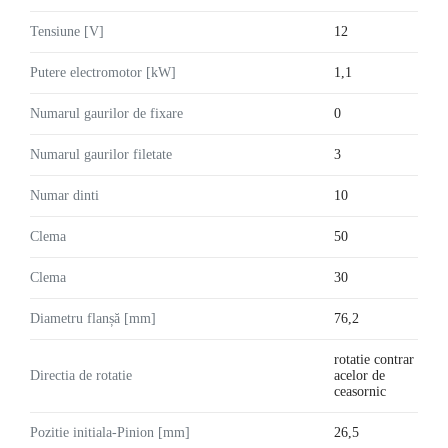
Tensiune [V]
12
Putere electromotor [kW]
1,1
Numarul gaurilor de fixare
0
Numarul gaurilor filetate
3
Numar dinti
10
Clema
50
Clema
30
Diametru flanșă [mm]
76,2
rotatie contrar
Directia de rotatie
acelor de
ceasornic
Pozitie initiala-Pinion [mm]
26,5