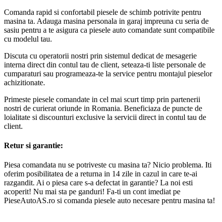
Comanda rapid si confortabil piesele de schimb potrivite pentru
masina ta. Adauga masina personala in garaj impreuna cu seria de
sasiu pentru a te asigura ca piesele auto comandate sunt compatibile
cu modelul tau.
Discuta cu operatorii nostri prin sistemul dedicat de mesagerie
interna direct din contul tau de client, seteaza-ti liste personale de
cumparaturi sau programeaza-te la service pentru montajul pieselor
achizitionate.
Primeste piesele comandate in cel mai scurt timp prin partenerii
nostri de curierat oriunde in Romania. Beneficiaza de puncte de
loialitate si discounturi exclusive la servicii direct in contul tau de
client.
Retur si garantie:
Piesa comandata nu se potriveste cu masina ta? Nicio problema. Iti
oferim posibilitatea de a returna in 14 zile in cazul in care te-ai
razgandit. Ai o piesa care s-a defectat in garantie? La noi esti
acoperit! Nu mai sta pe ganduri! Fa-ti un cont imediat pe
PieseAutoAS.ro si comanda piesele auto necesare pentru masina ta!