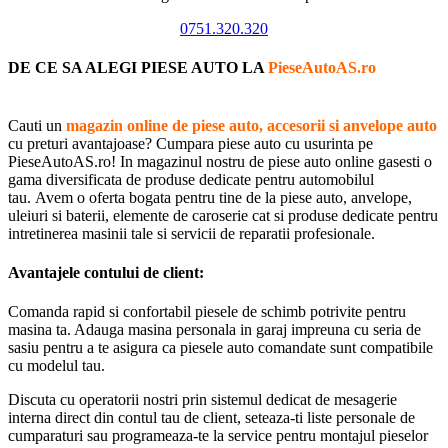
0751.320.320
DE CE SA ALEGI PIESE AUTO LA
PieseAutoAS.ro
Cauti un
magazin online de piese auto, accesorii si anvelope auto
cu preturi avantajoase? Cumpara piese auto cu usurinta pe
PieseAutoAS.ro! In magazinul nostru de piese auto online gasesti o
gama diversificata de produse dedicate pentru automobilul
tau. Avem o oferta bogata pentru tine de la piese auto, anvelope,
uleiuri si baterii, elemente de caroserie cat si produse dedicate pentru
intretinerea masinii tale si servicii de reparatii profesionale.
Avantajele contului de client:
Comanda rapid si confortabil piesele de schimb potrivite pentru
masina ta. Adauga masina personala in garaj impreuna cu seria de
sasiu pentru a te asigura ca piesele auto comandate sunt compatibile
cu modelul tau.
Discuta cu operatorii nostri prin sistemul dedicat de mesagerie
interna direct din contul tau de client, seteaza-ti liste personale de
cumparaturi sau programeaza-te la service pentru montajul pieselor