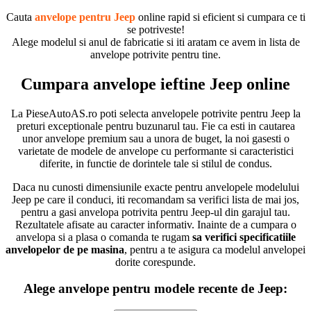
Cauta
anvelope pentru Jeep
online rapid si eficient si cumpara ce ti
se potriveste!
Alege modelul si anul de fabricatie si iti aratam ce avem in lista de
anvelope potrivite pentru tine.
Cumpara anvelope ieftine Jeep online
La PieseAutoAS.ro poti selecta anvelopele potrivite pentru Jeep la
preturi exceptionale pentru buzunarul tau. Fie ca esti in cautarea
unor anvelope premium sau a unora de buget, la noi gasesti o
varietate de modele de anvelope cu performante si caracteristici
diferite, in functie de dorintele tale si stilul de condus.
Daca nu cunosti dimensiunile exacte pentru anvelopele modelului
Jeep pe care il conduci, iti recomandam sa verifici lista de mai jos,
pentru a gasi anvelopa potrivita pentru Jeep-ul din garajul tau.
Rezultatele afisate au caracter informativ. Inainte de a cumpara o
anvelopa si a plasa o comanda te rugam
sa verifici specificatiile
anvelopelor de pe masina
, pentru a te asigura ca modelul anvelopei
dorite corespunde.
Alege anvelope pentru modele recente de Jeep: