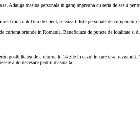
a ta. Adauga masina personala in garaj impreuna cu seria de sasiu pentr
direct din contul tau de client, seteaza-ti liste personale de cumparaturi
de curierat oriunde in Romania. Beneficiaza de puncte de loialitate si disc
m posibilitatea de a returna in 14 zile in cazul in care te-ai razgandit. 
iesele auto necesare pentru masina ta!