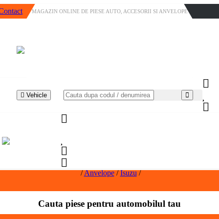
Contact
MAGAZIN ONLINE DE PIESE AUTO, ACCESORII SI ANVELOPE
Vehicle
/
Anvelope
/
Isuzu
/
Cauta piese pentru automobilul tau