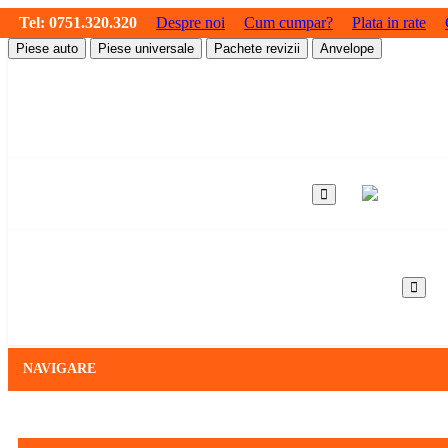
Tel:
0751.320.320
Despre noi
Cum cumpar?
Plata in rate
Piese auto
Piese universale
Pachete revizii
Anvelope
NAVIGARE