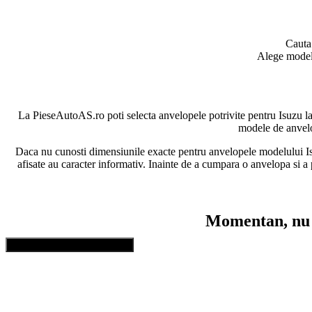
Caut
Alege modelul
La PieseAutoAS.ro poti selecta anvelopele potrivite pentru Isuzu la
modele de anvelop
Daca nu cunosti dimensiunile exacte pentru anvelopele modelului Isuzu
afisate au caracter informativ. Inainte de a cumpara o anvelopa si
Momentan, nu a
Vezi toata gama de anvelope